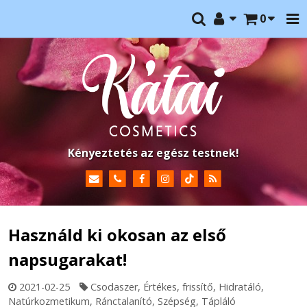
0
Kényeztetés az egész testnek!
Használd ki okosan az első
napsugarakat!
2021-02-25
Csodaszer
,
Értékes
,
frissítő
,
Hidratáló
,
Natúrkozmetikum
,
Ránctalanító
,
Szépség
,
Tápláló