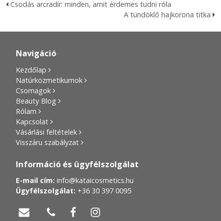
Csodás arcradír: minden, amit érdemes tudni róla
A tündöklő hajkorona titka
Navigáció
Kezdőlap
Natúrkozmetikumok
Csomagok
Beauty Blog
Rólam
Kapcsolat
Vásárlási feltételek
Visszáru szabályzat
Információ és ügyfélszolgálat
E-mail cím:
info@kataicosmetics.hu
Ügyfélszolgálat:
+36 30 397 0095



