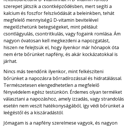
szerepet játszik a csontképződésben, mert segíti a
kalcium és foszfor felszívódását a beleinkben, tehát
megfelelő mennyiségű D-vitamin bevitelével
megelőzhetünk betegségeket, mint például:
csontlágyulás, csontritkulás, vagy fogaink romlása. Ám
nagyon óvatosan kell megkezdeni a napozgatást,
hiszen ne felejtsük el, hogy ilyenkor már hónapok óta
nem érte bőrünket napfény, és akár kockázatokkal is
járhat.
Nincs más teendőnk ilyenkor, mint felkészíteni
bőrünket a napozásra bőrradírozással és hidratálással.
Természetesen elengedhetetlen a megfelelő
fényvédelem egész testünkön. Érdemes olyan terméket
választani a napozáshoz, amely izzadás, vagy strandolás
esetén nem veszít hatékonyságából, így védi bőrünket a
leégéstől és a kiszáradástól.
Jómagam is a napfény szerelmese vagyok, és nagyon