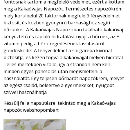
fontosnak tartom a megfelelő védelmet, ezért alkottam
meg a Kakaóvajas Napozót. Természetes napozókrém,
mely körülbelül 20 faktornak megfelelő fényvédelmet
biztosít, és közben gyönyörű barnasághoz segíti
bőrünket. A Kakaóvajas Napozóban található kakaóvaj
kényeztető és tápláló hidratálást nyújt a bőrnek, az E-
vitamin pedig a bőr öregedésének lassításáról
gondoskodik. A fényvédelmet a sárgarépa kivonat
biztosítja, és kézen fogva a kakaóvajjal mélyen hidratál.
Teljes mértékben vízálló, így a strandon nem kell
minden egyes pancsolás után megismételni a
használatát. Egy teljesen bőrbarát napozókrém, melyet
az egész család, beleértve a gyermekeket, nyugodt
szívvel használhatja
J
Készülj fel a napsütésre, tekintsd meg a Kakaóvajas
napozót webshopomban: