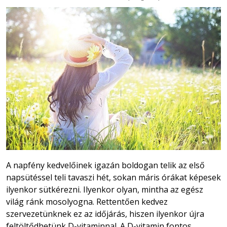
A napfény kedvelőinek igazán boldogan telik az első
napsütéssel teli tavaszi hét, sokan máris órákat képesek
ilyenkor sütkérezni. Ilyenkor olyan, mintha az egész
világ ránk mosolyogna. Rettentően kedvez
szervezetünknek ez az időjárás, hiszen ilyenkor újra
feltöltődhetünk D-vitaminnal. A D-vitamin fontos