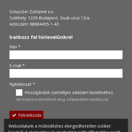
Schuszter Zoltánné e.v.
Székhely: 1239 Budapest, Sisak utca 12/a.
Adószám: 68684455-1-43
Iratkozz fel hírlevelünkre!
-
Név
*
-
E-mail
*
-
Nyilatkozat
*
Hozzájárulok személyes adataim kezeléséhez.
Ide kattintva tekinthető meg:
Adatvédelmi nyilatkozat
.
-
Feliratkozás
-
Weboldalunk a működéshez elengedhetetlen sütiket