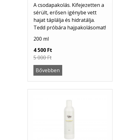
A csodapakolás. Kifejezetten a
sérült, erősen igénybe vett
hajat táplálja és hidratálja.
Tedd próbára hajpakolásomat!
200 ml
4 500 Ft
5 000 Ft
Bővebben