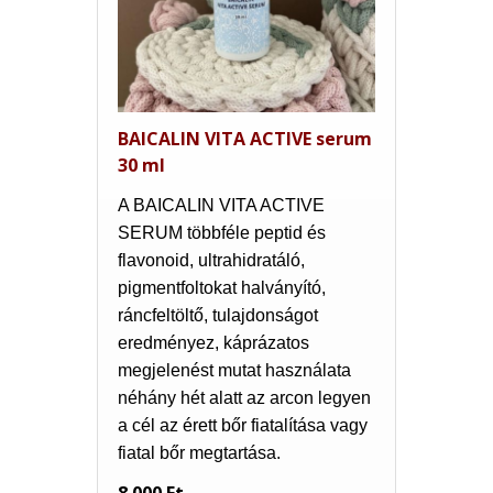
BAICALIN VITA ACTIVE serum
30 ml
A BAICALIN VITA ACTIVE
SERUM többféle peptid és
flavonoid, ultrahidratáló,
pigmentfoltokat halványító,
ráncfeltöltő, tulajdonságot
eredményez, káprázatos
megjelenést mutat használata
néhány hét alatt az arcon legyen
a cél az érett bőr fiatalítása vagy
fiatal bőr megtartása.
8 000 Ft