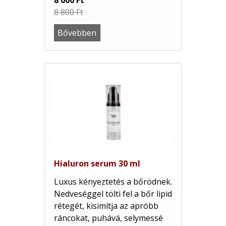
8 800 Ft
Bővebben
Hialuron serum 30 ml
Luxus kényeztetés a bőrödnek.
Nedveséggel tölti fel a bőr lipid
rétegét, kisimítja az apróbb
ráncokat, puhává, selymessé