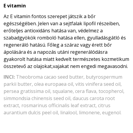
E vitamin
Az E vitamin fontos szerepet játszik a bőr
egészségében. Jelen van a sejtfalak lipofil részeiben,
erőteljes antioxidáns hatása van, védelmez a
szabadgyökök romboló hatása ellen, gyulladásgátló és
regeneráló hatású. Főleg a száraz vagy érett bőr
ápolására és a napozás utáni regenerálódásra
gyakorolt hatása miatt kedvelt természetes kozmetikum
összetevő az olajokat,vajakat nem engedi megavasodni.
INCI:
Theobroma cacao seed butter, butyrospermum
parkii butter, olea europaea oil, vitis vinifera seed oil,
persea gratissima oil, squalane, cera flava, tocopherol,
simmondsia chinensis seed oil, daucus carota root
extract, rosmarinus officinalis leaf extract, citrus
aurantium dulcis peel oil, linalool, limonene, eugenol.