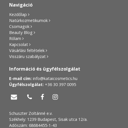
Navigáció
Kezdőlap
Natúrkozmetikumok
Csomagok
Beauty Blog
Rólam
Kapcsolat
Vásárlási feltételek
Visszáru szabályzat
Információ és ügyfélszolgálat
E-mail cím:
info@kataicosmetics.hu
Ügyfélszolgálat:
+36 30 397 0095




Schuszter Zoltánné e.v.
Székhely: 1239 Budapest, Sisak utca 12/a.
Adószám: 68684455-1-43