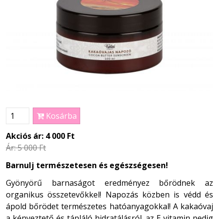
Kosárba
Akciós ár:
4 000 Ft
Ár:
5 000 Ft
Barnulj természetesen és egészségesen!
Gyönyörű barnaságot eredményez bőrödnek az
organikus összetevőkkel! Napozás közben is védd és
ápold bőrödet természetes hatóanyagokkal! A kakaóvaj
a kényeztető és tápláló hidratálásról, az E vitamin pedig