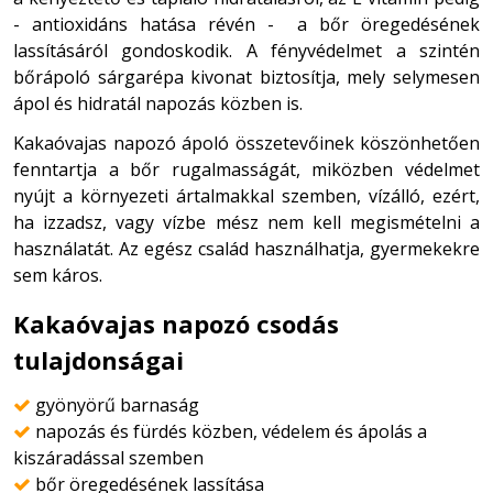
- antioxidáns hatása révén - a bőr öregedésének
lassításáról gondoskodik. A fényvédelmet a szintén
bőrápoló sárgarépa kivonat biztosítja, mely selymesen
ápol és hidratál napozás közben is.
Kakaóvajas napozó ápoló összetevőinek köszönhetően
fenntartja a bőr rugalmasságát, miközben védelmet
nyújt a környezeti ártalmakkal szemben, vízálló, ezért,
ha izzadsz, vagy vízbe mész nem kell megismételni a
használatát. Az egész család használhatja, gyermekekre
sem káros.
Kakaóvajas napozó csodás
tulajdonságai
gyönyörű barnaság

napozás és fürdés közben, védelem és ápolás a

kiszáradással szemben
bőr öregedésének lassítása
