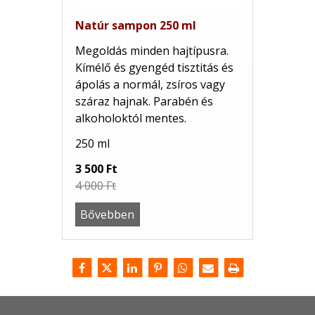
Natúr sampon 250 ml
Megoldás minden hajtípusra.
Kímélő és gyengéd tisztitás és
ápolás a normál, zsíros vagy
száraz hajnak. Parabén és
alkoholoktól mentes.
250 ml
3 500 Ft
4 000 Ft
Bővebben