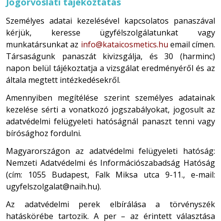
Jogorvoslati tájékoztatás
Személyes adatai kezelésével kapcsolatos panaszával
kérjük, keresse ügyfélszolgálatunkat vagy
munkatársunkat az
info@kataicosmetics.hu
email címen.
Társaságunk panaszát kivizsgálja, és 30 (harminc)
napon belül tájékoztatja a vizsgálat eredményéről és az
általa megtett intézkedésekről.
Amennyiben megítélése szerint személyes adatainak
kezelése sérti a vonatkozó jogszabályokat, jogosult az
adatvédelmi felügyeleti hatóságnál panaszt tenni vagy
bírósághoz fordulni.
Magyarországon az adatvédelmi felügyeleti hatóság:
Nemzeti Adatvédelmi és Információszabadság Hatóság
(cím: 1055 Budapest, Falk Miksa utca 9-11., e-mail:
ugyfelszolgalat@naih.hu).
Az adatvédelmi perek elbírálása a törvényszék
hatáskörébe tartozik. A per – az érintett választása