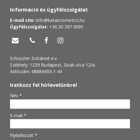
Információ és ügyfélszolgálat
E-mail cím:
info@kataicosmetics.hu
Ügyfélszolgálat:
+36 30 397 0095




Schuszter Zoltánné e.v.
Székhely: 1239 Budapest, Sisak utca 12/a.
Adószám: 68684455-1-43
Iratkozz fel hírlevelünkre!
-
Név
*
-
E-mail
*
-
Nyilatkozat
*