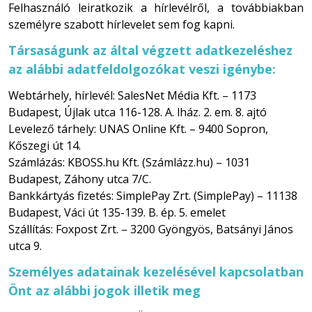
Felhasználó leiratkozik a hírlevélről, a továbbiakban
személyre szabott hírlevelet sem fog kapni.
Társaságunk az által végzett adatkezeléshez
az alábbi adatfeldolgozókat veszi igénybe:
Webtárhely, hírlevél: SalesNet Média Kft. – 1173
Budapest, Újlak utca 116-128. A. lház. 2. em. 8. ajtó
Levelező tárhely: UNAS Online Kft. – 9400 Sopron,
Kőszegi út 14.
Számlázás: KBOSS.hu Kft. (Számlázz.hu) – 1031
Budapest, Záhony utca 7/C.
Bankkártyás fizetés: SimplePay Zrt. (SimplePay) – 11138
Budapest, Váci út 135-139. B. ép. 5. emelet
Szállítás: Foxpost Zrt. – 3200 Gyöngyös, Batsányi János
utca 9.
Személyes adatainak kezelésével kapcsolatban
Önt az alábbi jogok illetik meg