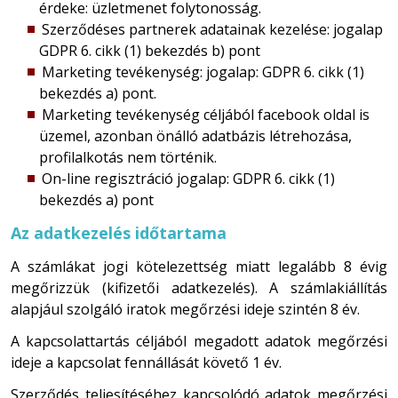
érdeke: üzletmenet folytonosság.
Szerződéses partnerek adatainak kezelése: jogalap
GDPR 6. cikk (1) bekezdés b) pont
Marketing tevékenység: jogalap: GDPR 6. cikk (1)
bekezdés a) pont.
Marketing tevékenység céljából facebook oldal is
üzemel, azonban önálló adatbázis létrehozása,
profilalkotás nem történik.
On-line regisztráció jogalap: GDPR 6. cikk (1)
bekezdés a) pont
Az adatkezelés időtartama
A számlákat jogi kötelezettség miatt legalább 8 évig
megőrizzük (kifizetői adatkezelés). A számlakiállítás
alapjául szolgáló iratok megőrzési ideje szintén 8 év.
A kapcsolattartás céljából megadott adatok megőrzési
ideje a kapcsolat fennállását követő 1 év.
Szerződés teljesítéséhez kapcsolódó adatok megőrzési