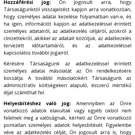
Hozzáférési jog:
Ön jogosult arra, hogy
Társaságunktól visszajelzést kapjon arra vonatkozóan,
hogy személyes adatai kezelése folyamatban van-e, és
ha igen, információt kapjon az adatkezeléssel érintett
személyes adatairól, az adatkezelés céljáról, azokról a
címzettekről, akikkel az adatait közöljük, az adatkezelés
tervezett időtartamáról, és az adatkezeléssel
kapcsolatos további jogairól.
Kérésére Társaságunk az adatkezeléssel érintett
személyes adatai másolatát az Ön rendelkezésére
bocsátja. A további másolatokért Társaságunk az
adminisztratív költségeken alapuló, ésszerű mértékű
díjat számíthat fel.
Helyesbítéshez való jog:
Amennyiben az Önre
vonatkozó adatok elavultak vagy egyéb okból nem
felelnek meg a valóságnak, kérheti az Önre vonatkozó
pontatlan személyes adatok helyesbítését. Figyelembe
véve az adatkezelés célját, Ön jogosult arra is, hogy