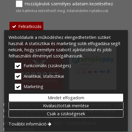
Hozzájárulok személyes adataim kezeléséhez.
Ide kattintva tekinthető meg:
Adatvédelmi nyilatkozat
.
-
Feliratkozás
-
Weboldalunk a működéshez elengedhetetlen sütiket
használ. A statisztikai és marketing sütik elfogadása segít
nekünk, hogy személyre szabott ajánlatokkal és jobb
-
felhasználói élménnyel szolgálhassunk.
-
Funkcionális (szükséges)
Analitikai, statisztikai
Marketing
Mindet elfogadom
© 2026 Kátai Cosmetics - Natúrkozmetikum webáruház. Saját
Kiválasztottak mentése
fejlesztésű natúrkozmetikumok, több éves tapasztalattal.
Csak a szükségesek
Visszáru szabályzat
Elállás a szerződéstől
Impresszum
Adatvédelmi nyilatkozat
ÁSZF
Süti beállítások
További információ
Kreatív website