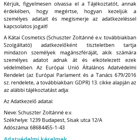
Kérjük, figyelmesen olvassa el a Tájékoztatót, annak
érdekében, hogy megértse, hogyan kezeljük a
személyes adatait és megismerje az adatkezeléssel
kapcsolatos jogait!
A Kátai Cosmetics (Schuszter Zoltánné e.v. továbbiakban
Szolgáltató) adatkezelőként tiszteletben tartja
mindazon személyek magánszféráját, akik számára
személyes adatot adnak át és elkötelezett ezek
védelmében. Az Európai Unió Általános Adatvédelmi
Rendelet (az Európai Parlament és a Tanács 679/2016
sz. rendelete, a továbbiakban: GDPR) 13. cikke alapján az
az alábbi tájékoztatást adja:
Az Adatkezelő adatai:
Neve: Schuszter Zoltánné e.v.
Székhelye: 1239 Budapest, Sisak utca 12/A
Adószáma: 68684455-1-43
Adatvédelmi kérelmek