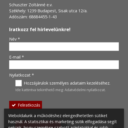
Schuszter Zoltánné e.v.
Székhely: 1239 Budapest, Sisak utca 12/a.
Adószám: 68684455-1-43
Iratkozz fel hírlevelünkre!
-
Név
*
-
E-mail
*
-
Nyilatkozat
*
Hozzájárulok személyes adataim kezeléséhez.
Ide kattintva tekinthető meg:
Adatvédelmi nyilatkozat
.
-
Feliratkozás
-
Weboldalunk a működéshez elengedhetetlen sütiket
használ. A statisztikai és marketing sütik elfogadása segít
nekünk, hogy személyre szabott ajánlatokkal és jobb