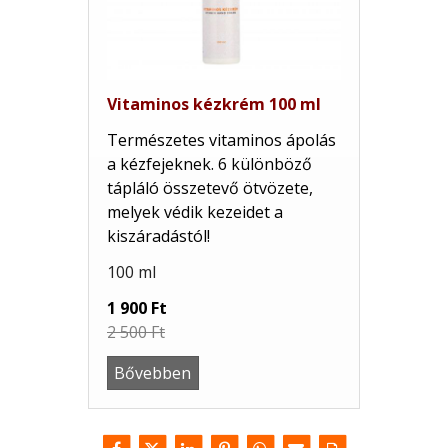
Vitaminos kézkrém 100 ml
Természetes vitaminos ápolás
a kézfejeknek. 6 különböző
tápláló összetevő ötvözete,
melyek védik kezeidet a
kiszáradástól!
100 ml
1 900 Ft
2 500 Ft
Bővebben