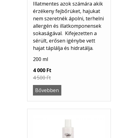
Illatmentes azok számára akik
érzékeny fejbőrüket, hajukat
nem szeretnék ápolni, terhelni
allergén és illatkomponensek
sokaságával. Kifejezetten a
sérült, erősen igénybe vett
hajat táplálja és hidratálja.
200 ml
4 000 Ft
4 500 Ft
Bővebben