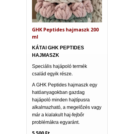
GHK Peptides hajmaszk 200
ml
KÁTAI GHK PEPTIDES
HAJMASZK
Speciális hajápoló termék
család egyik része.
A GHK Peptides hajmaszk egy
hatóanyagokban gazdag
hajápoló minden hajtípusra
alkalmazható, a megelőzés vagy
már a kialakult haj-fejbőr
problémákra egyaránt.
5 500 Ft