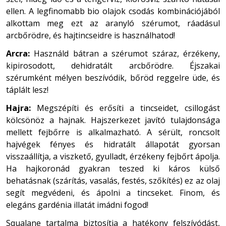
ellen. A legfinomabb bio olajok csodás kombinációjából
alkottam meg ezt az aranyló szérumot, ráadásul
arcbőrödre, és hajtincseidre is használhatod!
Arcra:
Használd bátran a szérumot száraz, érzékeny,
kipirosodott, dehidratált arcbőrödre. Éjszakai
szérumként mélyen beszívódik, bőröd reggelre üde, és
táplált lesz!
Hajra:
Megszépíti és erősíti a tincseidet, csillogást
kölcsönöz a hajnak. Hajszerkezet javító tulajdonsága
mellett fejbőrre is alkalmazható. A sérült, roncsolt
hajvégek fényes és hidratált állapotát gyorsan
visszaállítja, a viszkető, gyulladt, érzékeny fejbőrt ápolja.
Ha hajkoronád gyakran teszed ki káros külső
behatásnak (szárítás, vasalás, festés, szőkítés) ez az olaj
segít megvédeni, és ápolni a tincseket. Finom, és
elegáns gardénia illatát imádni fogod!
Squalane tartalma biztosítja a hatékony felszívódást,