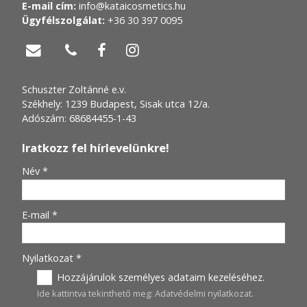
E-mail cím:
info@kataicosmetics.hu
Ügyfélszolgálat:
+36 30 397 0095




Schuszter Zoltánné e.v.
Székhely: 1239 Budapest, Sisak utca 12/a.
Adószám: 68684455-1-43
Iratkozz fel hírlevelünkre!
-
Név
*
-
E-mail
*
-
Nyilatkozat
*
Hozzájárulok személyes adataim kezeléséhez.
Ide kattintva tekinthető meg:
Adatvédelmi nyilatkozat
.
-