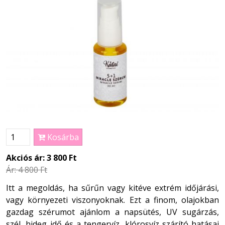
Kosárba
Akciós ár:
3 800 Ft
Ár:
4 800 Ft
Itt a megoldás, ha sűrűn vagy kitéve extrém időjárási,
vagy környezeti viszonyoknak. Ezt a finom, olajokban
gazdag szérumot ajánlom a napsütés, UV sugárzás,
szél, hideg idő és a tengervíz, klórosvíz szárító hatásai