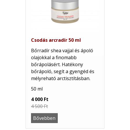
Csodás arcradír 50 ml
Bőrradír shea vajjal és ápoló
olajokkal a finomabb
bőrápolásért. Hatékony
bőrápoló, segít a gyengéd és
mélyreható arctisztításban.
50 ml
4 000 Ft
4 500 Ft
Bővebben