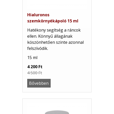
Hialuronos
szemkörnyékápoló 15 ml
Hatékony segítség a ráncok
ellen. Könnyű állagának
köszönhetően szinte azonnal
felszívódik.
15 ml
4 200 Ft
4 500 Ft
Bővebben