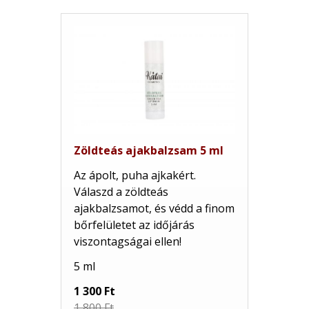
Zöldteás ajakbalzsam 5 ml
Az ápolt, puha ajkakért.
Válaszd a zöldteás
ajakbalzsamot, és védd a finom
bőrfelületet az időjárás
viszontagságai ellen!
5 ml
1 300 Ft
1 800 Ft