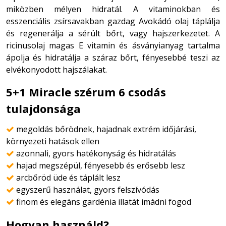
miközben mélyen hidratál. A vitaminokban és
esszenciális zsírsavakban gazdag Avokádó olaj táplálja
és regenerálja a sérült bőrt, vagy hajszerkezetet. A
ricinusolaj magas E vitamin és ásványianyag tartalma
ápolja és hidratálja a száraz bőrt, fényesebbé teszi az
elvékonyodott hajszálakat.
5+1 Miracle szérum 6 csodás
tulajdonsága
megoldás bőrödnek, hajadnak extrém időjárási,

környezeti hatások ellen
azonnali, gyors hatékonyság és hidratálás

hajad megszépül, fényesebb és erősebb lesz

arcbőröd üde és táplált lesz

egyszerű használat, gyors felszívódás

finom és elegáns gardénia illatát imádni fogod

Hogyan használd?