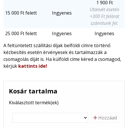
1 900 Ft
Utánvét esetén
15 000 Ft felett
Ingyenes
+300 Ft felárat
számítunk fel.
25 000 Ft felett
Ingyenes
Ingyenes
A feltüntetett szállítási díjak belföldi címre történő
kézbesítés esetén érvényesek és tartalmazzák a
csomagolás díját is. Ha külföldi címe kéred a csomagod,
kérjük
kattints ide!
-
Kosár tartalma
Kiválasztott termék(ek)
-
Hozzáad