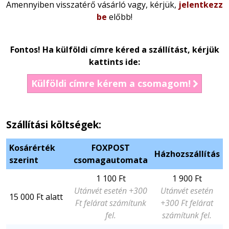
Amennyiben visszatérő vásárló vagy, kérjük,
jelentkezz
be
előbb!
Fontos! Ha külföldi címre kéred a szállítást, kérjük
kattints ide:
Külföldi címre kérem a csomagom!
Szállítási költségek:
Kosárérték
FOXPOST
Házhozszállítás
szerint
csomagautomata
1 100 Ft
1 900 Ft
Utánvét esetén +300
Utánvét esetén
15 000 Ft alatt
Ft felárat számítunk
+300 Ft felárat
fel.
számítunk fel.