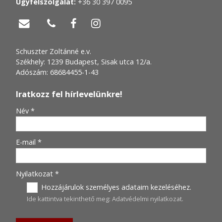
Ügyfélszolgálat:
+36 30 397 0095




Schuszter Zoltánné e.v.
Székhely: 1239 Budapest, Sisak utca 12/a.
Adószám: 68684455-1-43
Iratkozz fel hírlevelünkre!
-
Név
*
-
E-mail
*
-
Nyilatkozat
*
Hozzájárulok személyes adataim kezeléséhez.
Ide kattintva tekinthető meg:
Adatvédelmi nyilatkozat
.
-